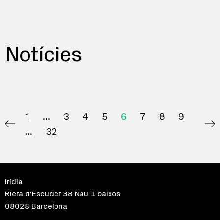
Notícies
1
3
4
5
6
7
8
9
32
Irídia
Riera d'Escuder 38 Nau 1 baixos
08028 Barcelona