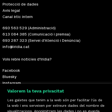
Protecció de dades
Avís legal
Canal ètic intern
693 563 529
(Administració)
613 084 385
(Comunicació i premsa)
693 287 323
(Servei d'Atenció i Denúncia)
info@iridia.cat
Vols rebre notícies d'Irídia?
Facebook
Bluesky
Instagram
Telegram
Valorem la teva privacitat
Les galetes que tenim a la web són per facilitar l'ús de
Fes-te sòcia!
la web i ens serveixen per extreure dades del nombre de
visualitzacions. Anonimitzem les dades i no es guarda