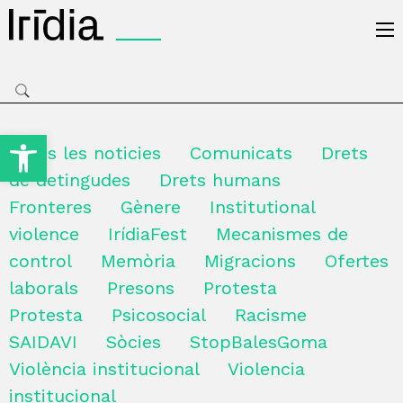
Irídia
Obre la barra d'eines
Totes les noticies
Comunicats
Drets
de detingudes
Drets humans
Fronteres
Gènere
Institutional
violence
IrídiaFest
Mecanismes de
control
Memòria
Migracions
Ofertes
laborals
Presons
Protesta
Protesta
Psicosocial
Racisme
SAIDAVI
Sòcies
StopBalesGoma
Violència institucional
Violencia
institucional