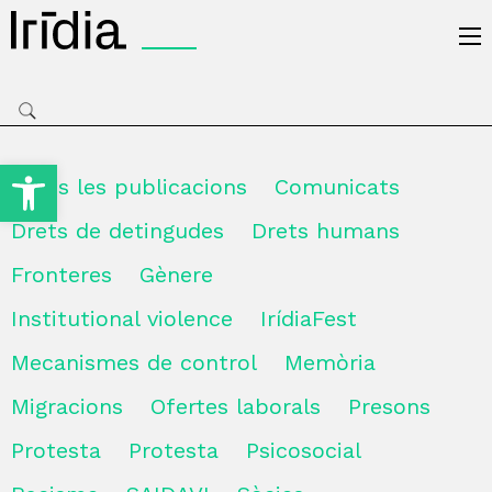
Irídia
Obre la barra d'eines
Totes les publicacions
Comunicats
Drets de detingudes
Drets humans
Fronteres
Gènere
Institutional violence
IrídiaFest
Mecanismes de control
Memòria
Migracions
Ofertes laborals
Presons
Protesta
Protesta
Psicosocial