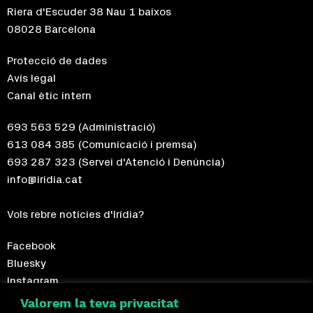
Riera d'Escuder 38 Nau 1 baixos
08028 Barcelona
Protecció de dades
Avís legal
Canal ètic intern
693 563 529
(Administració)
613 084 385
(Comunicació i premsa)
693 287 323
(Servei d'Atenció i Denúncia)
info@iridia.cat
Vols rebre notícies d'Irídia?
Facebook
Bluesky
Instagram
Telegram
Valorem la teva privacitat