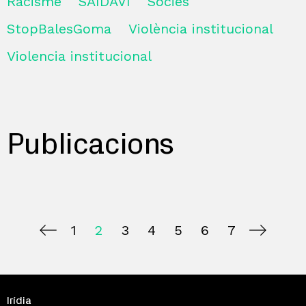
Racisme
SAIDAVI
Sòcies
StopBalesGoma
Violència institucional
Violencia institucional
Publicacions
1
2
3
4
5
6
7
Irídia