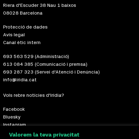
Riera d'Escuder 38 Nau 1 baixos
08028 Barcelona
Protecció de dades
Avís legal
Canal ètic intern
693 563 529
(Administració)
613 084 385
(Comunicació i premsa)
693 287 323
(Servei d'Atenció i Denúncia)
info@iridia.cat
Vols rebre notícies d'Irídia?
Facebook
Bluesky
Instagram
Telegram
Valorem la teva privacitat