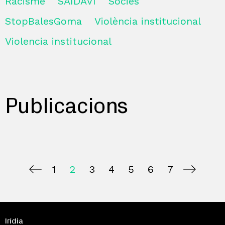
Racisme
SAIDAVI
Sòcies
StopBalesGoma
Violència institucional
Violencia institucional
Publicacions
1
2
3
4
5
6
7
Irídia