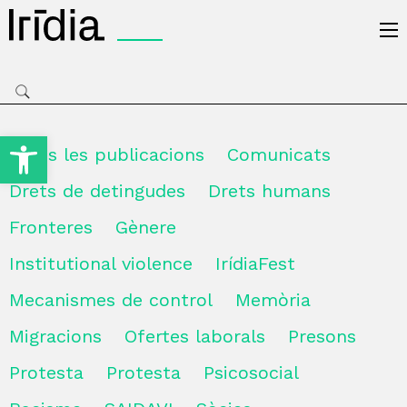
Irídia
Obre la barra d'eines
Totes les publicacions
Comunicats
Drets de detingudes
Drets humans
Fronteres
Gènere
Institutional violence
IrídiaFest
Mecanismes de control
Memòria
Migracions
Ofertes laborals
Presons
Protesta
Protesta
Psicosocial