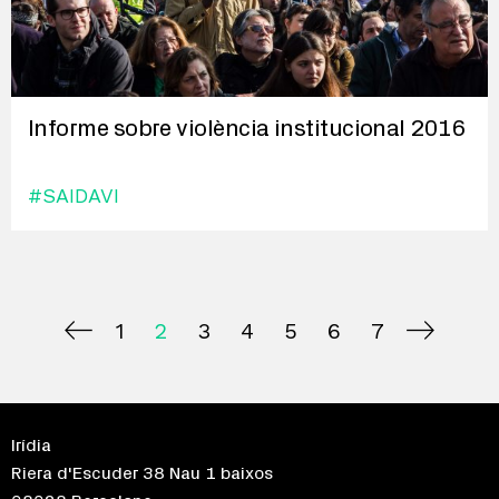
Informe sobre violència institucional 2016
#SAIDAVI
1
2
3
4
5
6
7
Irídia
Riera d'Escuder 38 Nau 1 baixos