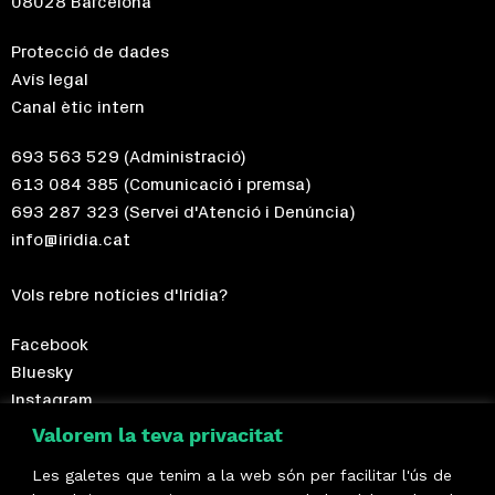
08028 Barcelona
Protecció de dades
Avís legal
Canal ètic intern
693 563 529
(Administració)
613 084 385
(Comunicació i premsa)
693 287 323
(Servei d'Atenció i Denúncia)
info@iridia.cat
Vols rebre notícies d'Irídia?
Facebook
Bluesky
Instagram
Telegram
Valorem la teva privacitat
Les galetes que tenim a la web són per facilitar l'ús de
Fes-te sòcia!