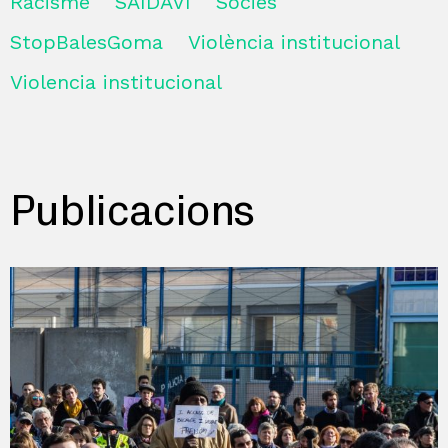
Racisme
SAIDAVI
Sòcies
StopBalesGoma
Violència institucional
Violencia institucional
Publicacions