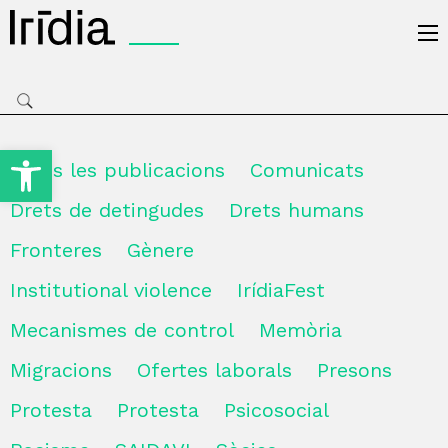
Irídia
Obre la barra d'eines
Totes les publicacions
Comunicats
Drets de detingudes
Drets humans
Fronteres
Gènere
Institutional violence
IrídiaFest
Mecanismes de control
Memòria
Migracions
Ofertes laborals
Presons
Protesta
Protesta
Psicosocial