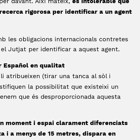
 per davant. Així mateix,
és intolerable que
 recerca rigorosa per identificar a un agent
b les obligacions internacionals contretes
l Jutjat per identificar a aquest agent.
r Español en qualitat
 atribueixen (tirar una tanca al sòl i
tifiquen la possibilitat que existeixi un
Entenem que és desproporcionada aquesta
n moment i espai clarament diferenciats
a i a menys de 15 metres, dispara en