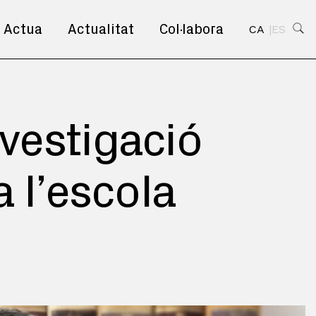
Actua
Actualitat
Col·labora
CA
ES
vestigació
 l’escola