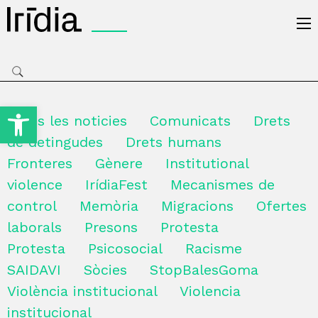
Irídia
Obre la barra d'eines
Totes les noticies
Comunicats
Drets
de detingudes
Drets humans
Fronteres
Gènere
Institutional
violence
IrídiaFest
Mecanismes de
control
Memòria
Migracions
Ofertes
laborals
Presons
Protesta
Protesta
Psicosocial
Racisme
SAIDAVI
Sòcies
StopBalesGoma
Violència institucional
Violencia
institucional