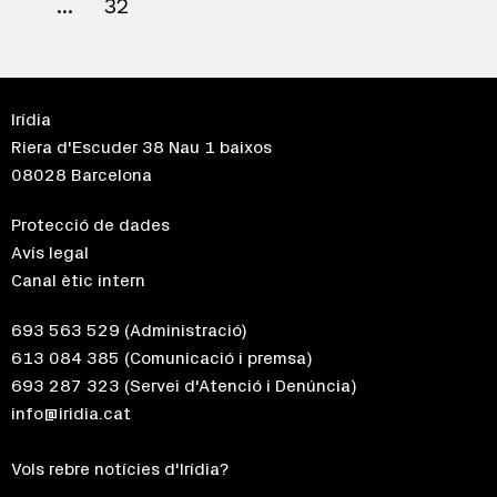
32
Irídia
Riera d'Escuder 38 Nau 1 baixos
08028 Barcelona
Protecció de dades
Avís legal
Canal ètic intern
693 563 529
(Administració)
613 084 385
(Comunicació i premsa)
693 287 323
(Servei d'Atenció i Denúncia)
info@iridia.cat
Vols rebre notícies d'Irídia?