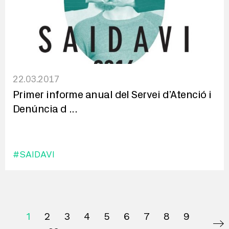
22.03.2017
Primer informe anual del Servei d’Atenció i
Denúncia d
...
#SAIDAVI
1
2
3
4
5
6
7
8
9