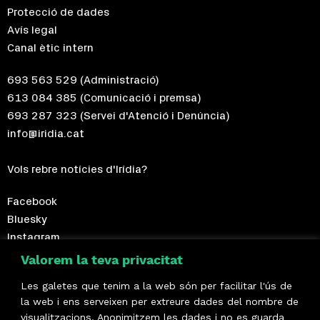
Protecció de dades
Avís legal
Canal ètic intern
693 563 529
(Administració)
613 084 385
(Comunicació i premsa)
693 287 323
(Servei d'Atenció i Denúncia)
info@iridia.cat
Vols rebre notícies d'Irídia?
Facebook
Bluesky
Instagram
Telegram
Valorem la teva privacitat
Les galetes que tenim a la web són per facilitar l'ús de
Fes-te sòcia!
la web i ens serveixen per extreure dades del nombre de
visualitzacions. Anonimitzem les dades i no es guarda