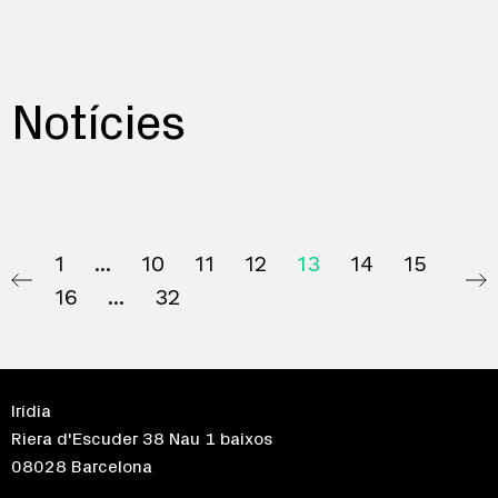
Notícies
1
10
11
12
13
14
15
16
32
Irídia
Riera d'Escuder 38 Nau 1 baixos
08028 Barcelona