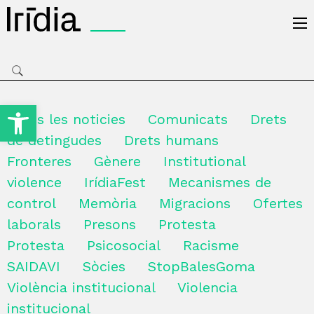
Irídia
Obre la barra d'eines
Totes les noticies
Comunicats
Drets
de detingudes
Drets humans
Fronteres
Gènere
Institutional
violence
IrídiaFest
Mecanismes de
control
Memòria
Migracions
Ofertes
laborals
Presons
Protesta
Protesta
Psicosocial
Racisme
SAIDAVI
Sòcies
StopBalesGoma
Violència institucional
Violencia
institucional