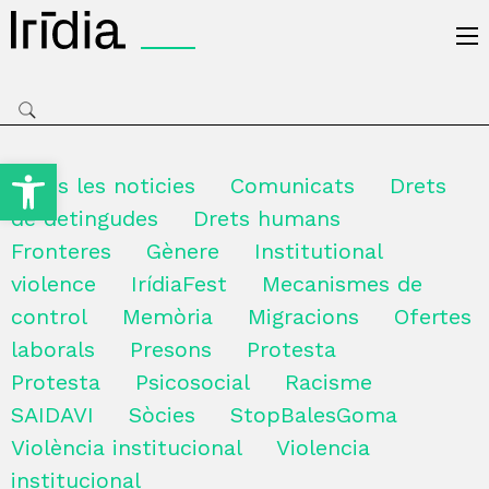
Irídia
Obre la barra d'eines
Totes les noticies
Comunicats
Drets
de detingudes
Drets humans
Fronteres
Gènere
Institutional
violence
IrídiaFest
Mecanismes de
control
Memòria
Migracions
Ofertes
laborals
Presons
Protesta
Protesta
Psicosocial
Racisme
SAIDAVI
Sòcies
StopBalesGoma
Violència institucional
Violencia
institucional