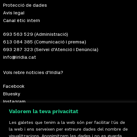
Protecció de dades
Avís legal
Canal ètic intern
693 563 529
(Administració)
613 084 385
(Comunicació i premsa)
693 287 323
(Servei d'Atenció i Denúncia)
info@iridia.cat
Vols rebre notícies d'Irídia?
Facebook
Bluesky
Instagram
Telegram
Valorem la teva privacitat
Les galetes que tenim a la web són per facilitar l'ús de
Fes-te sòcia!
la web i ens serveixen per extreure dades del nombre de
visualitzacions. Anonimitzem les dades i no es guarda