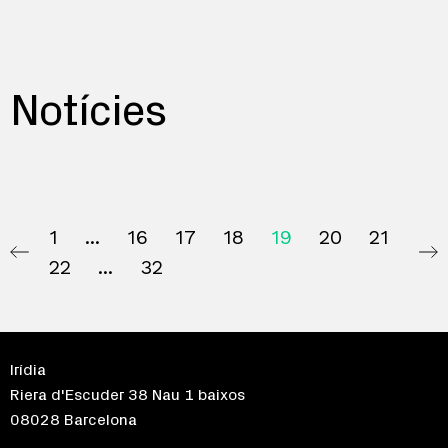
Notícies
1
16
17
18
19
20
21
22
32
Irídia
Riera d'Escuder 38 Nau 1 baixos
08028 Barcelona