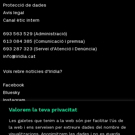
Protecció de dades
Avís legal
Canal ètic intern
693 563 529
(Administració)
613 084 385
(Comunicació i premsa)
693 287 323
(Servei d'Atenció i Denúncia)
info@iridia.cat
Vols rebre notícies d'Irídia?
Facebook
Bluesky
Instagram
Telegram
Valorem la teva privacitat
Les galetes que tenim a la web són per facilitar l'ús de
Fes-te sòcia!
la web i ens serveixen per extreure dades del nombre de
visualitzacions. Anonimitzem les dades i no es guarda