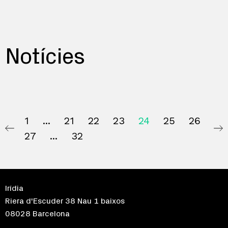
Notícies
1
21
22
23
24
25
26
27
32
Irídia
Riera d'Escuder 38 Nau 1 baixos
08028 Barcelona