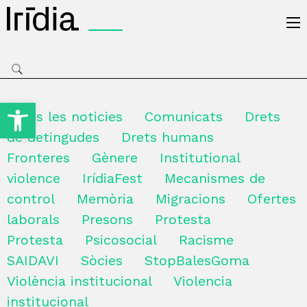
Irídia
Obre la barra d'eines
Totes les noticies
Comunicats
Drets
de detingudes
Drets humans
Fronteres
Gènere
Institutional
violence
IrídiaFest
Mecanismes de
control
Memòria
Migracions
Ofertes
laborals
Presons
Protesta
Protesta
Psicosocial
Racisme
SAIDAVI
Sòcies
StopBalesGoma
Violència institucional
Violencia
institucional