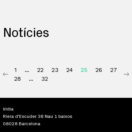
Notícies
1
22
23
24
25
26
27
28
32
Irídia
Riera d'Escuder 38 Nau 1 baixos
08028 Barcelona