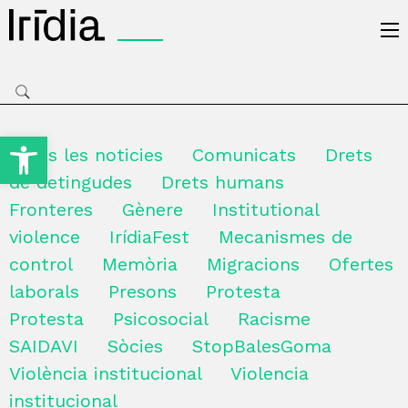
Irídia
Obre la barra d'eines
Totes les noticies
Comunicats
Drets
de detingudes
Drets humans
Fronteres
Gènere
Institutional
violence
IrídiaFest
Mecanismes de
control
Memòria
Migracions
Ofertes
laborals
Presons
Protesta
Protesta
Psicosocial
Racisme
SAIDAVI
Sòcies
StopBalesGoma
Violència institucional
Violencia
institucional