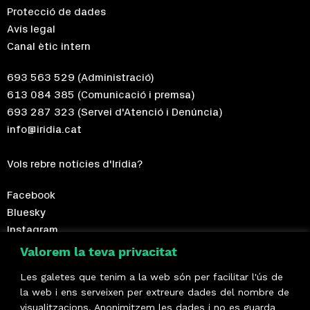
Protecció de dades
Avís legal
Canal ètic intern
693 563 529
(Administració)
613 084 385
(Comunicació i premsa)
693 287 323
(Servei d'Atenció i Denúncia)
info@iridia.cat
Vols rebre notícies d'Irídia?
Facebook
Bluesky
Instagram
Telegram
Valorem la teva privacitat
Les galetes que tenim a la web són per facilitar l'ús de
Fes-te sòcia!
la web i ens serveixen per extreure dades del nombre de
visualitzacions. Anonimitzem les dades i no es guarda