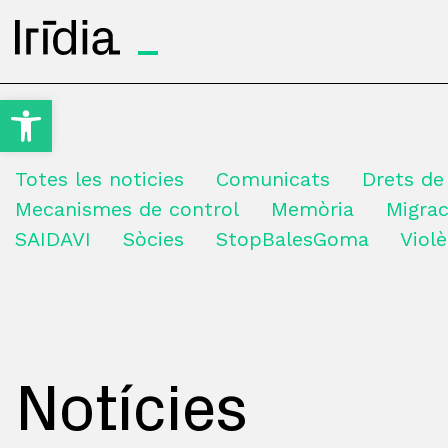
Irídia
Obre la barra d'eines
Totes les noticies
Comunicats
Drets de
Mecanismes de control
Memòria
Migrac
SAIDAVI
Sòcies
StopBalesGoma
Violè
Notícies