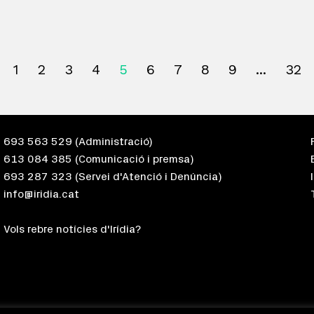
1
2
3
4
5
6
7
8
9
32
693 563 529
(Administració)
613 084 385
(Comunicació i premsa)
693 287 323
(Servei d'Atenció i Denúncia)
info@iridia.cat
Vols rebre notícies d'Irídia?