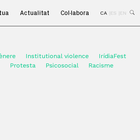
tua
Actualitat
Col·labora
CA
ES
EN
ènere
Institutional violence
IrídiaFest
Protesta
Psicosocial
Racisme