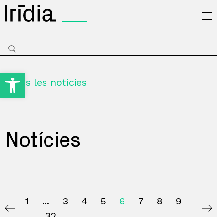
Irídia
Obre la barra d'eines
Totes les noticies
Notícies
1
3
4
5
6
7
8
9
32