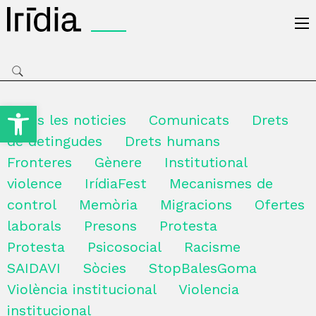
Irídia
Obre la barra d'eines
Totes les noticies
Comunicats
Drets
de detingudes
Drets humans
Fronteres
Gènere
Institutional
violence
IrídiaFest
Mecanismes de
control
Memòria
Migracions
Ofertes
laborals
Presons
Protesta
Protesta
Psicosocial
Racisme
SAIDAVI
Sòcies
StopBalesGoma
Violència institucional
Violencia
institucional