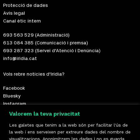
Protecció de dades
Avís legal
Canal ètic intern
693 563 529
(Administració)
613 084 385
(Comunicació i premsa)
693 287 323
(Servei d'Atenció i Denúncia)
info@iridia.cat
Vols rebre notícies d'Irídia?
Facebook
Bluesky
Instagram
Telegram
Valorem la teva privacitat
Les galetes que tenim a la web són per facilitar l'ús de
Fes-te sòcia!
la web i ens serveixen per extreure dades del nombre de
visualitzacions. Anonimitzem les dades i no es guarda