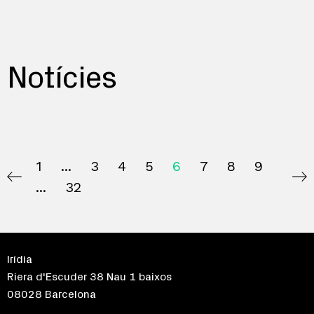
Notícies
1
3
4
5
6
7
8
9
32
Irídia
Riera d'Escuder 38 Nau 1 baixos
08028 Barcelona