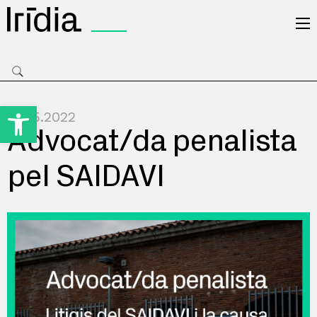
Irídia
Obre la barra d'eines
11.05.2022
Advocat/da penalista
pel SAIDAVI