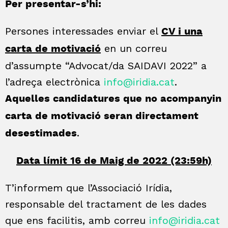
Per presentar-s’hi:
Persones interessades enviar el
CV i una
en un correu
carta de motivació
d’assumpte “Advocat/da SAIDAVI 2022” a
l’adreça electrònica
info@iridia.cat
.
Aquelles candidatures que no acompanyin
carta de motivació seran directament
.
desestimades
Data límit
16
d
e Maig d
e 202
2 (23:59h)
T’informem que l’Associació Irídia,
responsable del tractament de les dades
que ens facilitis, amb correu
info@iridia.cat