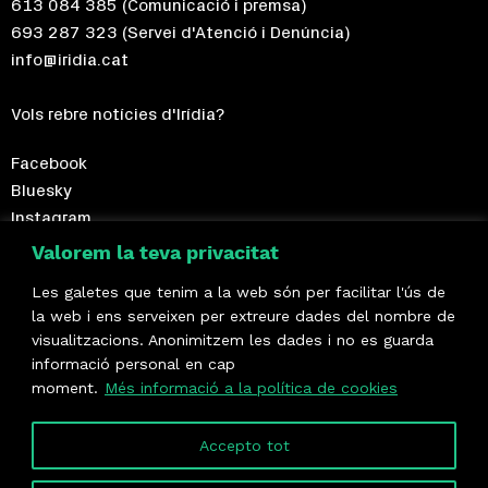
613 084 385
(Comunicació i premsa)
693 287 323
(Servei d'Atenció i Denúncia)
info@iridia.cat
Vols rebre notícies d'Irídia?
Facebook
Bluesky
Instagram
Telegram
Valorem la teva privacitat
Les galetes que tenim a la web són per facilitar l'ús de
Fes-te sòcia!
la web i ens serveixen per extreure dades del nombre de
visualitzacions. Anonimitzem les dades i no es guarda
Formem part de
informació personal en cap
moment.
Més informació a la política de cookies
Accepto tot