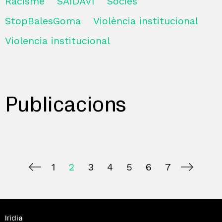
Racisme
SAIDAVI
Sòcies
StopBalesGoma
Violència institucional
Violencia institucional
Publicacions
1
2
3
4
5
6
7
Irídia