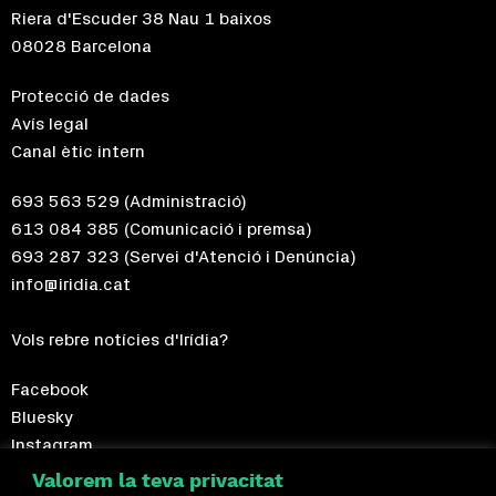
Riera d'Escuder 38 Nau 1 baixos
08028 Barcelona
Protecció de dades
Avís legal
Canal ètic intern
693 563 529
(Administració)
613 084 385
(Comunicació i premsa)
693 287 323
(Servei d'Atenció i Denúncia)
info@iridia.cat
Vols rebre notícies d'Irídia?
Facebook
Bluesky
Instagram
Telegram
Valorem la teva privacitat