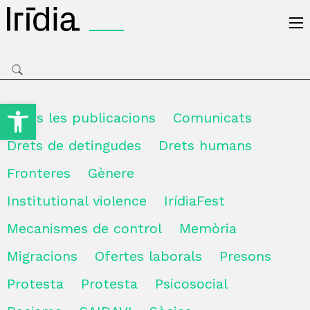
Irídia
Obre la barra d'eines
Totes les publicacions
Comunicats
Drets de detingudes
Drets humans
Fronteres
Gènere
Institutional violence
IrídiaFest
Mecanismes de control
Memòria
Migracions
Ofertes laborals
Presons
Protesta
Protesta
Psicosocial