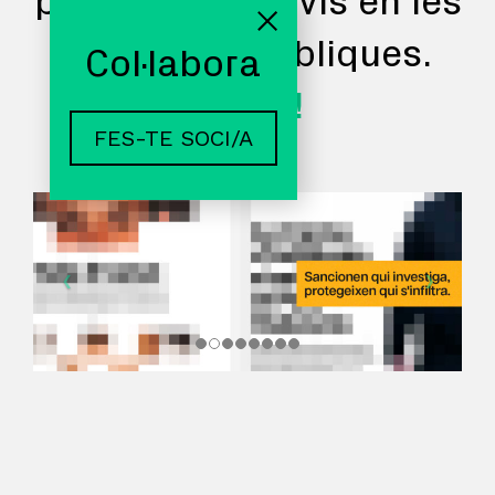
promovem canvis en les
polítiques públiques.
Col·labora
Actua!
FES-TE SOCI/A