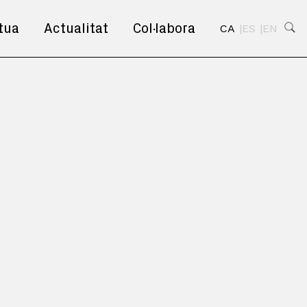
tua
Actualitat
Col·labora
CA
ES
EN