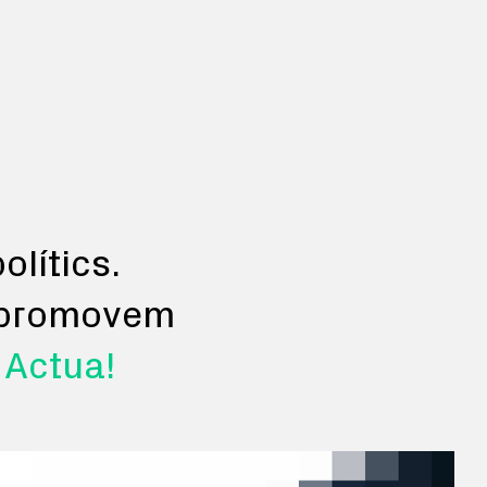
olítics.
i promovem
.
Actua!