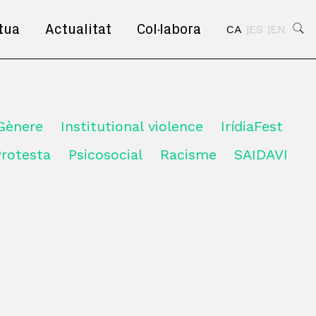
tua
Actualitat
Col·labora
CA
ES
EN
Gènere
Institutional violence
IrídiaFest
Protesta
Psicosocial
Racisme
SAIDAVI