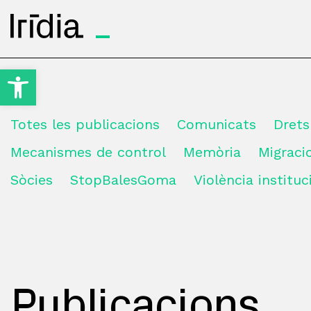
Irídia
Obre la barra d'eines
Totes les publicacions
Comunicats
Dret
Mecanismes de control
Memòria
Migrac
Sòcies
StopBalesGoma
Violència instituc
Publicacions