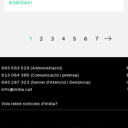
#SAIDAVI
1
2
3
4
5
6
7
693 563 529
(Administració)
613 084 385
(Comunicació i premsa)
693 287 323
(Servei d'Atenció i Denúncia)
info@iridia.cat
Vols rebre notícies d'Irídia?