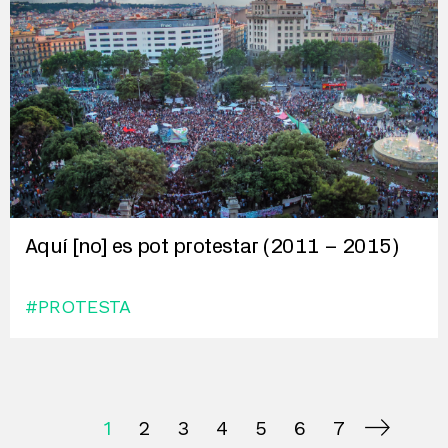
Aquí [no] es pot protestar (2011 – 2015)
#PROTESTA
1
2
3
4
5
6
7