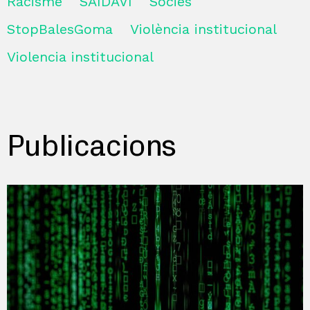
Racisme
SAIDAVI
Sòcies
StopBalesGoma
Violència institucional
Violencia institucional
Publicacions