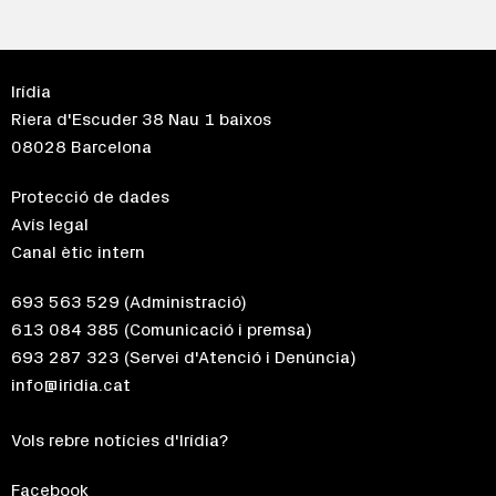
Irídia
Riera d'Escuder 38 Nau 1 baixos
08028 Barcelona
Protecció de dades
Avís legal
Canal ètic intern
693 563 529
(Administració)
613 084 385
(Comunicació i premsa)
693 287 323
(Servei d'Atenció i Denúncia)
info@iridia.cat
Vols rebre notícies d'Irídia?
Facebook