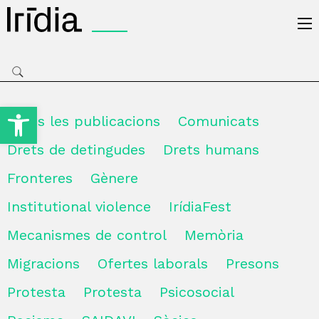
Irídia
Obre la barra d'eines
Totes les publicacions
Comunicats
Drets de detingudes
Drets humans
Fronteres
Gènere
Institutional violence
IrídiaFest
Mecanismes de control
Memòria
Migracions
Ofertes laborals
Presons
Protesta
Protesta
Psicosocial