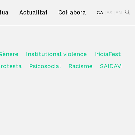
tua
Actualitat
Col·labora
CA
ES
EN
Gènere
Institutional violence
IrídiaFest
Protesta
Psicosocial
Racisme
SAIDAVI