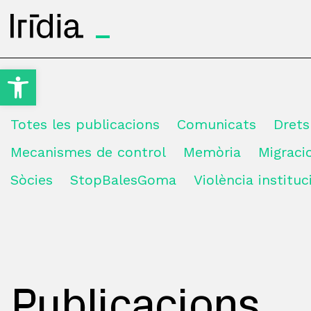
Irídia
Obre la barra d'eines
Totes les publicacions
Comunicats
Dret
Mecanismes de control
Memòria
Migrac
Sòcies
StopBalesGoma
Violència instituc
Publicacions