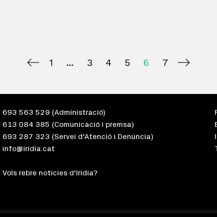
1
3
4
5
6
7
693 563 529
(Administració)
613 084 385
(Comunicació i premsa)
693 287 323
(Servei d'Atenció i Denúncia)
info@iridia.cat
Vols rebre notícies d'Irídia?