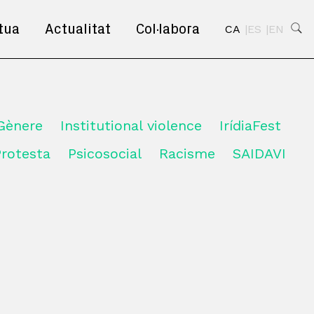
tua
Actualitat
Col·labora
CA
ES
EN
Gènere
Institutional violence
IrídiaFest
Protesta
Psicosocial
Racisme
SAIDAVI